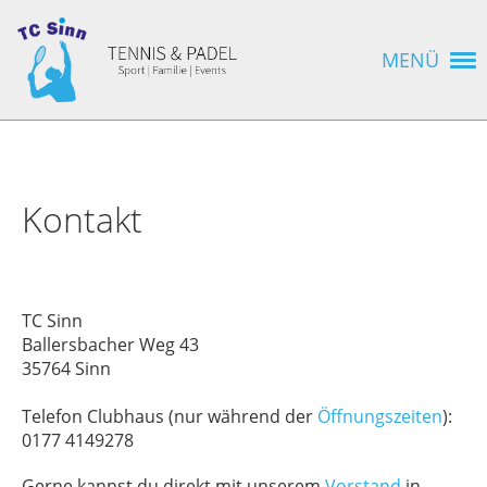
MENÜ
Kontakt
TC Sinn
Ballersbacher Weg 43
35764 Sinn
Telefon Clubhaus (nur während der
Öffnungszeiten
):
0177 4149278
Gerne kannst du direkt mit unserem
Vorstand
in