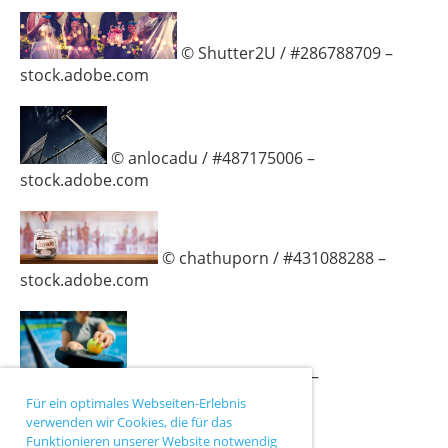
© Shutter2U / #286788709 –
stock.adobe.com
© anlocadu / #487175006 –
stock.adobe.com
© chathuporn / #431088288 –
stock.adobe.com
© Drazen / #621800482 –
stock.adobe.com
Für ein optimales Webseiten-Erlebnis
verwenden wir Cookies, die für das
Funktionieren unserer Website notwendig