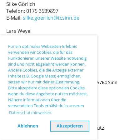
Silke Görlich
Telefon: 0175 3539897
E-Mail:
silke.goerlich@tcsinn.de
Lars Weyel
Telefon: 0177 4149278
E-Mail:
lars.weyel@tcsinn.de
Für ein optimales Webseiten-Erlebnis
verwenden wir Cookies, die für das
Funktionieren unserer Website notwendig
sind und nicht abgelehnt werden können.
Andere Cookies, die die Anzeige externer
Inhalte (z.B. Google Maps) ermöglichen,
setzen wir nur mit deiner Zustimmung.
TC Sinn |
Ballersbacher Weg 43 |
35764 Sinn
Bitte akzeptiere diese optionalen Cookies,
wenn du diese Angebote nutzen möchtest.
Nähere Informationen über die
verwendeten Tools erhälst du in unseren
Datenschutzhinweisen.
Ablehnen
Akzeptieren
Impressum
Datenschutz