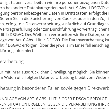
willigt haben, verarbeiten wir Ihre personenbezogenen Daten 
fern besondere Datenkategorien nach Art. 9 Abs. 1 DSGVO ve
ragung personenbezogener Daten in Drittstaaten erfolgt di
 Sofern Sie in die Speicherung von Cookies oder in den Zugrif
ben, erfolgt die Datenverarbeitung zusätzlich auf Grundlage v
ur Vertragserfüllung oder zur Durchführung vorvertraglicher
 lit. b DSGVO. Des Weiteren verarbeiten wir Ihre Daten, sofe
lage von Art. 6 Abs. 1 lit. c DSGVO. Die Datenverarbeitung 
 lit. f DSGVO erfolgen. Über die jeweils im Einzelfall einsch
lärung informiert.
verarbeitung
mit Ihrer ausdrücklichen Einwilligung möglich. Sie können e
um Widerruf erfolgten Datenverarbeitung bleibt vom Widerr
hebung in besonderen Fällen sowie gegen Direktwer
LAGE VON ART. 6 ABS. 1 LIT. E ODER F DSGVO ERFOLGT, 
EREN SITUATION ERGEBEN, GEGEN DIE VERARBEITUNG IH