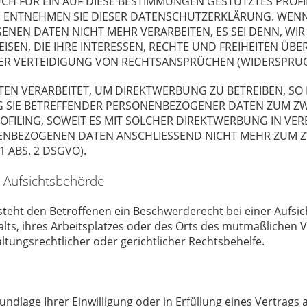
UCH FÜR EIN AUF DIESE BESTIMMUNGEN GESTÜTZTES PROFI
, ENTNEHMEN SIE DIESER DATENSCHUTZERKLÄRUNG. WENN
ENEN DATEN NICHT MEHR VERARBEITEN, ES SEI DENN, 
SEN, DIE IHRE INTERESSEN, RECHTE UND FREIHEITEN ÜB
 VERTEIDIGUNG VON RECHTSANSPRÜCHEN (WIDERSPRUCH N
 VERARBEITET, UM DIREKTWERBUNG ZU BETREIBEN, SO HA
G SIE BETREFFENDER PERSONENBEZOGENER DATEN ZUM Z
ROFILING, SOWEIT ES MIT SOLCHER DIREKTWERBUNG IN VE
ENBEZOGENEN DATEN ANSCHLIESSEND NICHT MEHR ZUM 
 ABS. 2 DSGVO).
 Aufsichts­behörde
steht den Betroffenen ein Beschwerderecht bei einer Aufsi
alts, ihres Arbeitsplatzes oder des Orts des mutmaßlichen
tungsrechtlicher oder gerichtlicher Rechtsbehelfe.
undlage Ihrer Einwilligung oder in Erfüllung eines Vertrags 