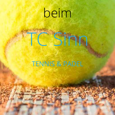
beim
TC Sinn
TENNIS
& PADEL